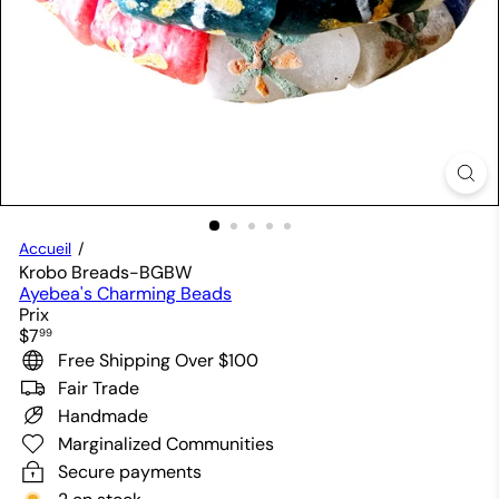
Accueil
Krobo Breads-BGBW
Ayebea's Charming Beads
Prix
Prix
$7
99
régulier
Free Shipping Over $100
Fair Trade
Handmade
Marginalized Communities
Secure payments