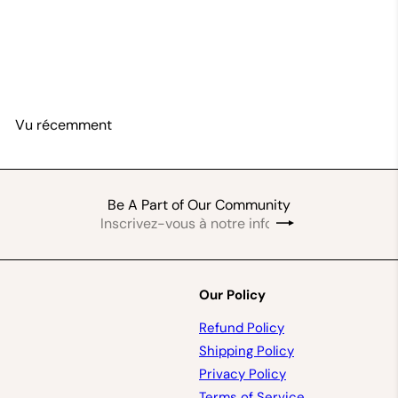
Krobo Breads-BGBW
Ayebea's Charming Beads
$7
99
Vu récemment
Be A Part of Our Community
Inscrivez-
S'inscrire
vous
à
notre
infolettre
Our Policy
Refund Policy
Shipping Policy
Privacy Policy
Terms of Service