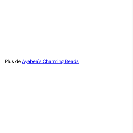
Krobo Breads-BGBW
Ayebea's Charming Beads
$7
99
Plus de
Ayebea's Charming Beads
Ajouter au panier