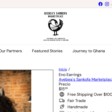
Faceb
I
A
y
e
b
e
a's
C
h
Our Partners
Featured Stories
Journey to Ghana
a
r
m
i
Inicio
n
Eno Earrings
g
Ayebea's Sankofa Marketpla
B
Precio
e
Precio
$15
99
a
habitual
Free Shipping Over $10
d
s
Fair Trade
Handmade