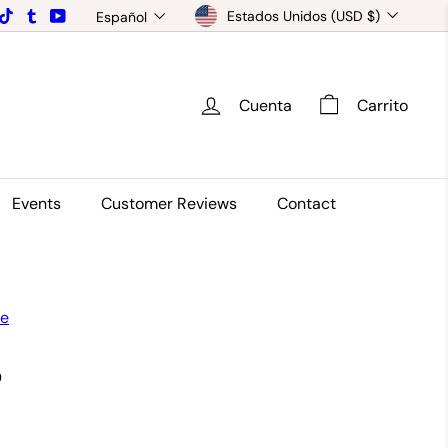
Moneda
Idioma
ook
nstagram
TikTok
Tumblr
YouTube
Estados Unidos (USD $)
Español
Cuenta
Carrito
Events
Customer Reviews
Contact
ce
0