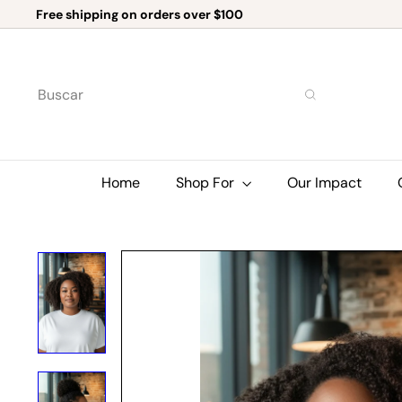
Ir
Free shipping on orders over $100
directamente
diapositivas
al
pausa
contenido
Buscar
Home
Shop For
Our Impact