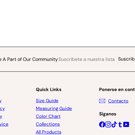
Suscríbete
Suscribir
Suscrib
e A Part of Our Community
a
nuestra
lista
de
correo
Quick Links
Ponerse en con
y
Size Guide
Contacto
icy
Measuring Guide
Síganos
y
Color Chart
Facebook
Instagram
TikTok
Tumbl
Yo
vice
Collections
All Products