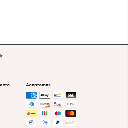
ir
tacto
Aceptamos
r
uTube