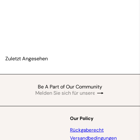
Gye Nframa Ankara Fan-Nhyiraba
By Vitus Amoah
$17
99
Zuletzt Angesehen
Be A Part of Our Community
Melden
Abonnieren
Sie
sich
für
unsere
Our Policy
Mailingliste
an
Rückgaberecht
Versandbedingungen