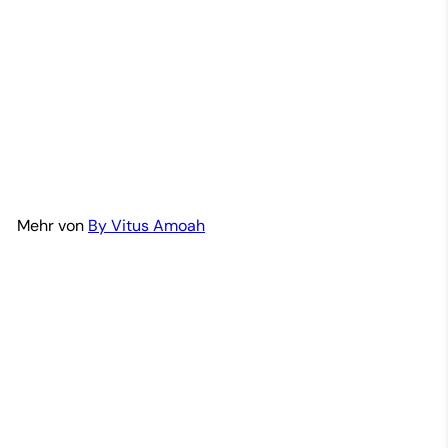
Gye Nframa Ankara Fan-
Nhyiraba
By Vitus Amoah
$17
99
Mehr von
By Vitus Amoah
In den Einkaufswagen legen