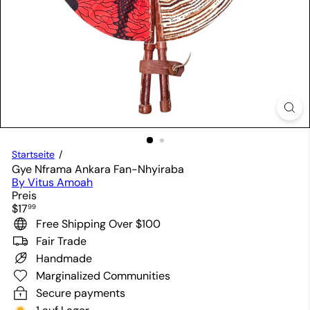
Startseite
Gye Nframa Ankara Fan-Nhyiraba
By Vitus Amoah
Preis
Normaler
$17
99
Preis
Free Shipping Over $100
Fair Trade
Handmade
Marginalized Communities
Secure payments