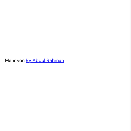
Afiriye – sehr beliebt
By Abdul Rahman
$14
99
Mehr von
By Abdul Rahman
In den Einkaufswagen legen