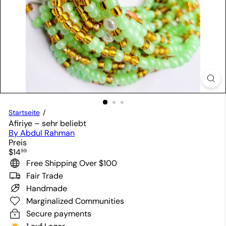
Startseite
Afiriye – sehr beliebt
By Abdul Rahman
Preis
Normaler
$14
99
Preis
Free Shipping Over $100
Fair Trade
Handmade
Marginalized Communities
Secure payments