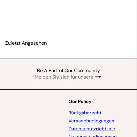
Afiriye – sehr beliebt
By Abdul Rahman
$14
99
Zuletzt Angesehen
Be A Part of Our Community
Melden
Abonnieren
Sie
sich
für
unsere
Our Policy
Mailingliste
an
Rückgaberecht
Versandbedingungen
Datenschutzrichtlinie
Nutzungsbedingungen